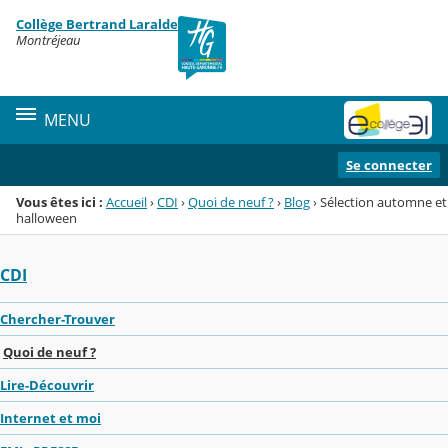
Panneau de gestion des cookies
Collège Bertrand Laralde
Menu de la rubrique
Contenu
Montréjeau
MENU
Se connecter
Vous êtes ici :
Accueil
›
CDI
›
Quoi de neuf ?
›
Blog
›
Sélection automne et
halloween
CDI
Chercher-Trouver
Quoi de neuf ?
Lire-Découvrir
Internet et moi