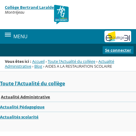
Panneau de gestion des cookies
Collège Bertrand Laralde
Menu de la rubrique
Contenu
Montréjeau
MENU
Se connecter
Vous êtes ici :
Accueil
›
Toute l'Actualité du collège
›
Actualité
Administrative
›
Blog
›
AIDES A LA RESTAURATION SCOLAIRE
Toute l'Actualité du collège
Actualité Administrative
Actualité Pédagogique
Actualités scolarité