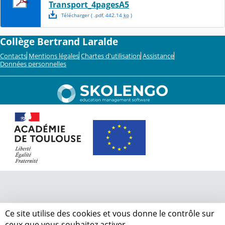
Transport_4pagesA5
Télécharger
( .
pdf
,
442.14
ko
)
Collège Bertrand Laralde
Contacts
Mentions légales
Chartes d'utilisation
Assistance
Données personnelles
Ce site utilise des cookies et vous donne le contrôle sur
ceux que vous souhaitez activer