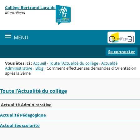
Panneau de gestion des cookies
Collège Bertrand Laralde
Menu de la rubrique
Contenu
Montréjeau
MENU
Se connecter
Vous êtes ici :
Accueil
›
Toute l'Actualité du collège
›
Actualité
Administrative
›
Blog
›
Comment effectuer ses demandes d'Orientation
après la 3ème
Toute l'Actualité du collège
Actualité Administrative
Actualité Pédagogique
Actualités scolarité