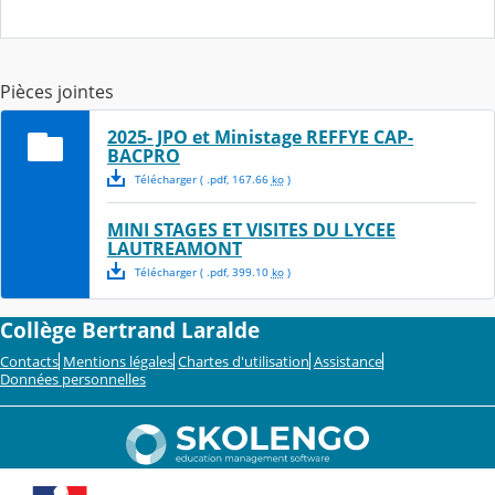
Pièces jointes
2025- JPO et Ministage REFFYE CAP-
BACPRO
Télécharger
( .
pdf
,
167.66
ko
)
MINI STAGES ET VISITES DU LYCEE
LAUTREAMONT
Télécharger
( .
pdf
,
399.10
ko
)
Collège Bertrand Laralde
Contacts
Mentions légales
Chartes d'utilisation
Assistance
Données personnelles