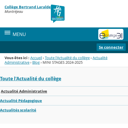
Panneau de gestion des cookies
Collège Bertrand Laralde
Menu de la rubrique
Contenu
Montréjeau
MENU
Se connecter
Vous êtes ici :
Accueil
›
Toute l'Actualité du collège
›
Actualité
Administrative
›
Blog
›
MINI STAGES 2024-2025
Toute l'Actualité du collège
Actualité Administrative
Actualité Pédagogique
Actualités scolarité